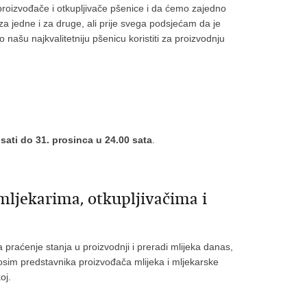
oizvođače i otkupljivače pšenice i da ćemo zajedno
za jedne i za druge, ali prije svega podsjećam da je
ašu najkvalitetniju pšenicu koristiti za proizvodnju
 sati do 31. prosinca u 24.00 sata
.
 mljekarima, otkupljivačima i
 praćenje stanja u proizvodnji i preradi mlijeka danas,
 osim predstavnika proizvođača mlijeka i mljekarske
oj.