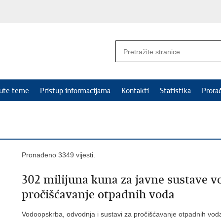
nute teme
Pristup informacijama
Kontakti
Statistika
Prora
Pronađeno 3349 vijesti.
302 milijuna kuna za javne sustave v
pročišćavanje otpadnih voda
Vodoopskrba, odvodnja i sustavi za pročišćavanje otpadnih voda