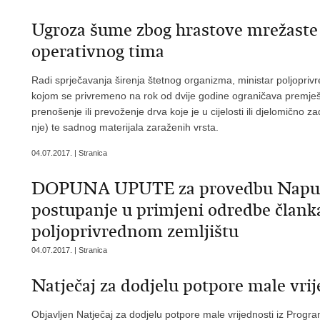
Ugroza šume zbog hrastove mrežaste s
operativnog tima
Radi sprječavanja širenja štetnog organizma, ministar poljopriv
kojom se privremeno na rok od dvije godine ograničava premješ
prenošenje ili prevoženje drva koje je u cijelosti ili djelomično z
nje) te sadnog materijala zaraženih vrsta.
04.07.2017. | Stranica
DOPUNA UPUTE za provedbu Naputka
postupanje u primjeni odredbe članka
poljoprivrednom zemljištu
04.07.2017. | Stranica
Natječaj za dodjelu potpore male vrij
Objavljen Natječaj za dodjelu potpore male vrijednosti iz Prog