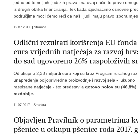
jedno od temeljnih ljudskih prava i na ovaj način to pravo omo
iz drugih oblika financiranja. Tek kada izjednačimo osnovne predu
područjima moći ćemo reći da naši ljudi imaju pravo izbora mjes
12.07.2017. | Stranica
Odlični rezultati korištenja EU fonda z
eura vrijednih natječaja za razvoj hrv
do sad ugovoreno 26% raspoloživih s
Od ukupno 2,38 milijardi eura koji su kroz Program ruralnog raz
unapređenje poljoprivredne proizvodnje i razvoj sela - ukupno
raspisane natječaje - što predstavlja
gotovo polovicu (46,8%)
razdoblje.
11.07.2017. | Stranica
Objavljen Pravilnik o parametrima kv
pšenice u otkupu pšenice roda 2017. 