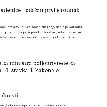
tjenice - održan prvi sastanak
rede Tomislav Tolušić početkom lipnja donio je Naredbu
tanje na teritoriju Republike Hrvatske, odnosno svako
adržalo svoju prirodnu oblu površinu (s korom ili bez
 ministra poljoprivrede za
 51. stavka 3. Zakona o
ednosti
rama „Potpora skupinama proizvođača za izradu