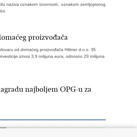
štitu naziva oznakom izvornosti, oznakom zemljopisnog
ini.
 domaćeg proizvođača
jelovaru od domaćeg proizvođača Hittner d.o.o. 35
vesticije iznosi 3,9 milijuna eura, odnosno 29 milijuna
 nagradu najboljem OPG-u za
16
317
318
319
320
Sljedeća »
»»