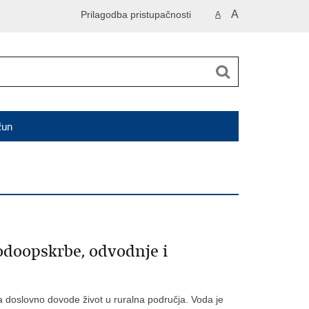
A
Prilagodba pristupačnosti
A
čun
odoopskrbe, odvodnje i
 doslovno dovode život u ruralna područja. Voda je