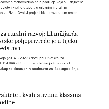
gućavamo stanovnicima onih područja koja su isključena
vjete i kvalitetu života u urbanim i ruralnim
ta za život. Ovakvi projekti idu upravo u tom smjeru
a ruralni razvoj: 1,1 milijarda
atske poljoprivrede je u tijeku –
redstava
voja (2014. - 2020.) dostupni Hrvatskoj za
 1.114.899.456 eura raspoloživo je kroz dosad
 ukupno dostupnih sredstava za šestogodišnje
alitete i kvalitativnim klasama
godine