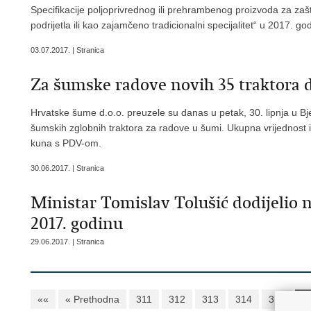
Specifikacije poljoprivrednog ili prehrambenog proizvoda za za
podrijetla ili kao zajamčeno tradicionalni specijalitet“ u 2017. god
03.07.2017. | Stranica
Za šumske radove novih 35 traktora
Hrvatske šume d.o.o. preuzele su danas u petak, 30. lipnja u B
šumskih zglobnih traktora za radove u šumi. Ukupna vrijednost in
kuna s PDV-om.
30.06.2017. | Stranica
Ministar Tomislav Tolušić dodijelio
2017. godinu
29.06.2017. | Stranica
««
« Prethodna
311
312
313
314
315
3