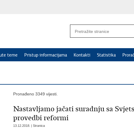
nute teme
Pristup informacijama
Kontakti
Statistika
Prora
Pronađeno 3349 vijesti.
Nastavljamo jačati suradnju sa Svje
provedbi reformi
13.12.2018. | Stranica