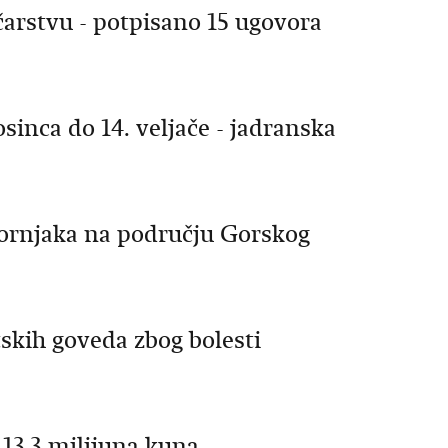
arstvu - potpisano 15 ugovora
sinca do 14. veljače - jadranska
ornjaka na području Gorskog
skih goveda zbog bolesti
13,3 milijuna kuna