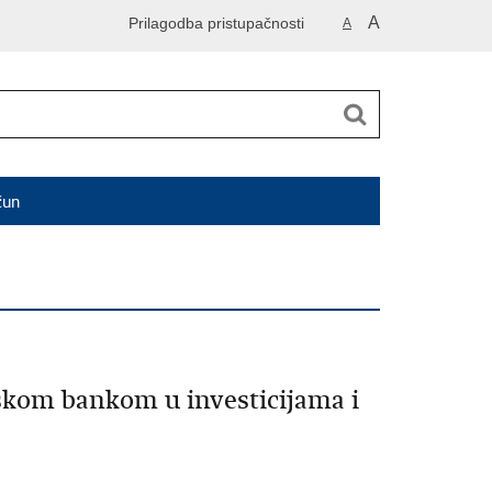
A
Prilagodba pristupačnosti
A
čun
tskom bankom u investicijama i