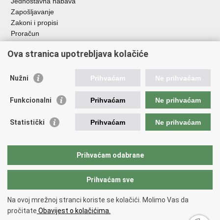
Jednostavna nabava
Zapošljavanje
Zakoni i propisi
Proračun
Javni natječaji za zakup poljoprivrednog zemljišta u vlasništvu
Ova stranica upotrebljava kolačiće
RH
Važne poveznice
Nužni
Prihvaćam
Ne prihvaćam
Vlada RH
Funkcionalni
Prihvaćam
Ne prihvaćam
Hrvatska agencija za poljoprivredu i hranu
Agencija za plaćanja u poljoprivredi, ribarstvu i ruralnom
Statistički
Prihvaćam
Ne prihvaćam
razvoju
Državna ergela Đakovo i Lipik
Hrvatske šume
Prihvaćam odabrane
Pučka pravobraniteljica
Prihvaćam sve
Povratak na vrh
Na ovoj mrežnoj stranci koriste se kolačići. Molimo Vas da
Copyright © 2026 Ministarstvo poljoprivrede, šumarstva i ribarstva.
Uvjeti
pročitate
Obavijest o kolačićima.
korištenja
.