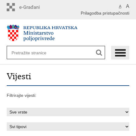
Preskoči
A
A
na
Prilagodba pristupačnosti
glavni
sadržaj
Vijesti
Filtrirajte vijesti: