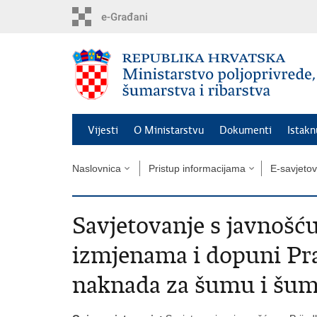
Preskoči
na
glavni
sadržaj
Vijesti
O Ministarstvu
Dokumenti
Istak
Naslovnica
Pristup informacijama
E-savjeto
Savjetovanje s javnošću
izmjenama i dopuni Pra
naknada za šumu i šum