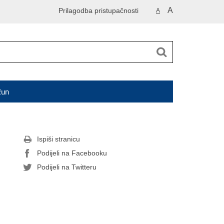
A
Prilagodba pristupačnosti
A
čun
Ispiši stranicu
Podijeli na Facebooku
Podijeli na Twitteru