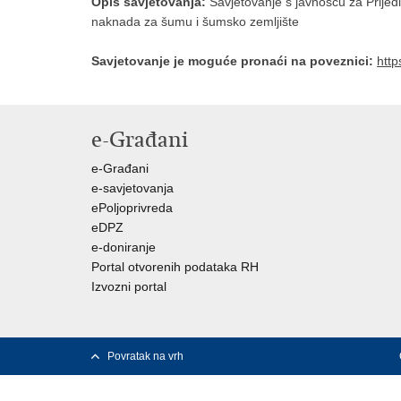
Opis savjetovanja:
Savjetovanje s javnošću za Prijedl
naknada za šumu i šumsko zemljište
Savjetovanje je moguće pronaći na poveznici:
http
e-Građani
e-Građani
e-savjetovanja
ePoljoprivreda
eDPZ
e-doniranje
Portal otvorenih podataka RH
Izvozni portal
Povratak na vrh