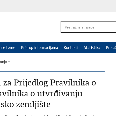
nute teme
Pristup informacijama
Kontakti
Statistika
Prora
vanje
 za Prijedlog Pravilnika o
vilnika o utvrđivanju
sko zemljište