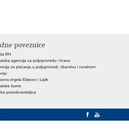
ažne poveznice
ada RH
atska agencija za poljoprivredu i hranu
ncija za plaćanja u poljoprivredi, ribarstvu i ruralnom
voju
avna ergela Đakovo i Lipik
atske šume
ka pravobraniteljica
.