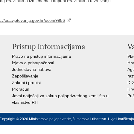
og Pravilnika o izmjenama i dopuni Pravilnika o utvrđivanju
s://esavjetovanja.gov.hr/econ/9956
Pristup informacijama
V
Pravo na pristup informacijama
Vl
Izjava o pristupačnosti
Hrv
Jednostavna nabava
Age
Zapošljavanje
raz
Zakoni i propisi
Drž
Proračun
Hrv
Javni natječaji za zakup poljoprivrednog zemljišta u
Puč
vlasništvu RH
Copyright © 2026 Ministarstvo poljoprivrede, šumarstva i ribarstva.
Uvjeti korištenja