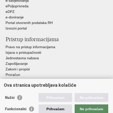
e-savjetovanja
ePoljoprivreda
eDPZ
e-doniranje
Portal otvorenih podataka RH
Izvozni portal
Pristup informacijama
Pravo na pristup informacijama
Izjava o pristupačnosti
Jednostavna nabava
Zapošljavanje
Zakoni i propisi
Proračun
Javni natječaji za zakup poljoprivrednog zemljišta u vlasništvu
Ova stranica upotrebljava kolačiće
RH
Važne poveznice
Nužni
Prihvaćam
Ne prihvaćam
Vlada RH
Funkcionalni
Prihvaćam
Ne prihvaćam
Hrvatska agencija za poljoprivredu i hranu