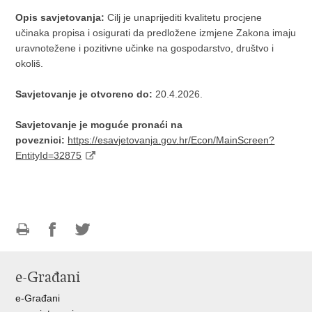
Opis savjetovanja:
Cilj je unaprijediti kvalitetu procjene
učinaka propisa i osigurati da predložene izmjene Zakona imaju
uravnotežene i pozitivne učinke na gospodarstvo, društvo i
okoliš.
Savjetovanje je otvoreno do:
20.4.2026.
Savjetovanje je moguće pronaći na
poveznici:
https://esavjetovanja.gov.hr/Econ/MainScreen?
EntityId=32875
Ispiši
Podijeli
Podijeli
stranicu
na
na
e-Građani
Facebooku
Twitteru
e-Građani