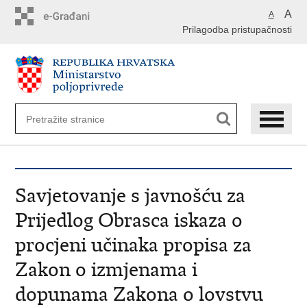
Preskoči
A
A
na
Prilagodba pristupačnosti
glavni
sadržaj
Savjetovanje s javnošću za
Prijedlog Obrasca iskaza o
procjeni učinaka propisa za
Zakon o izmjenama i
dopunama Zakona o lovstvu