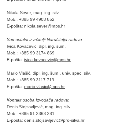
Nikola Sever, mag. ing. silv.
Mob.: +385 99 4903 852
E-pošta:
nikola.sever@mps.hr
Samostalni izvršitelji Naručitelja radova:
Ivica Kovačević, dipl. ing. šum.
Mob.: +385 99 3174 869
E-pošta:
ivica.kovacevic@mps.hr
Mario Vlašić, dipl. ing. šum., univ. spec. silv.
Mob.: +385 99 3117 713
E-pošta:
mario.vlasic@mps.hr
Kontakt osoba Izvođača radova:
Denis Stojsavljević, mag. ing. silv.
Mob.: +385 91 2363 281
E-pošta:
denis.stojsavljevic@pro-silva.hr