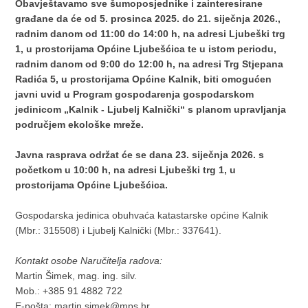
Obavještavamo sve šumoposjednike i zainteresirane
građane da će od 5. prosinca 2025. do 21. siječnja 2026.,
radnim danom od 11:00 do 14:00 h, na adresi Ljubeški trg
1, u prostorijama Općine Ljubešćica te u istom periodu,
radnim danom od 9:00 do 12:00 h, na adresi Trg Stjepana
Radića 5, u prostorijama Općine Kalnik, biti omogućen
javni uvid u Program gospodarenja gospodarskom
jedinicom „Kalnik - Ljubelj Kalnički“ s planom upravljanja
područjem ekološke mreže.
Javna rasprava održat će se dana 23. siječnja 2026. s
početkom u 10:00 h,
na adresi Ljubeški trg 1, u
prostorijama Općine Ljubešćica.
Gospodarska jedinica obuhvaća katastarske općine Kalnik
(Mbr.: 315508) i Ljubelj Kalnički (Mbr.: 337641).
Kontakt osobe Naručitelja radova:
Martin Šimek, mag. ing. silv.
Mob.: +385 91 4882 722
E-pošta:
martin.simek@mps.hr