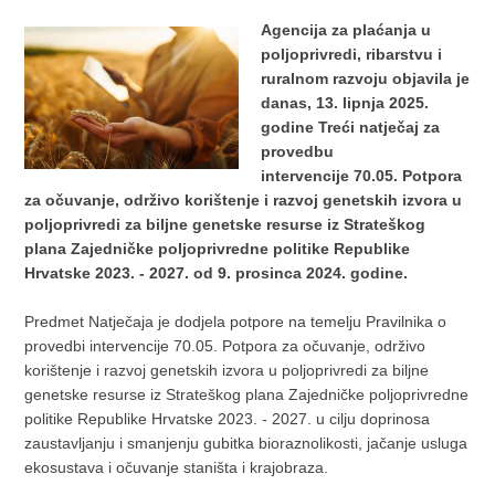
Agencija za plaćanja u
poljoprivredi, ribarstvu i
ruralnom razvoju objavila je
danas, 13. lipnja 2025.
godine Treći natječaj za
provedbu
intervencije 70.05. Potpora
za očuvanje, održivo korištenje i razvoj genetskih izvora u
poljoprivredi za biljne genetske resurse iz Strateškog
plana Zajedničke poljoprivredne politike Republike
Hrvatske 2023. - 2027. od 9. prosinca 2024. godine.
Predmet Natječaja je dodjela potpore na temelju Pravilnika o
provedbi intervencije 70.05. Potpora za očuvanje, održivo
korištenje i razvoj genetskih izvora u poljoprivredi za biljne
genetske resurse iz Strateškog plana Zajedničke poljoprivredne
politike Republike Hrvatske 2023. - 2027. u cilju doprinosa
zaustavljanju i smanjenju gubitka bioraznolikosti, jačanje usluga
ekosustava i očuvanje staništa i krajobraza.