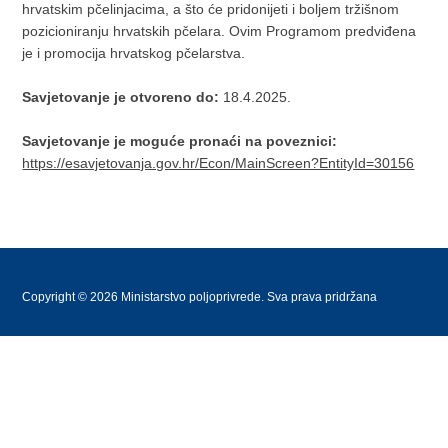
hrvatskim pčelinjacima, a što će pridonijeti i boljem tržišnom
pozicioniranju hrvatskih pčelara. Ovim Programom predviđena
je i promocija hrvatskog pčelarstva.
Savjetovanje je otvoreno do:
18.4.2025.
Savjetovanje je moguće pronaći na poveznici:
https://esavjetovanja.gov.hr/Econ/MainScreen?EntityId=30156
Copyright © 2026 Ministarstvo poljoprivrede. Sva prava pridržana