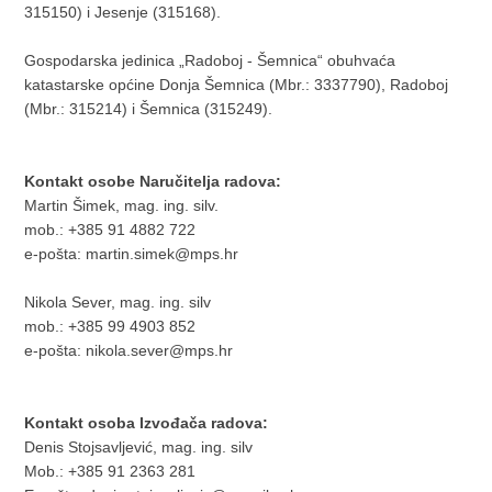
315150) i Jesenje (315168).
Gospodarska jedinica „Radoboj - Šemnica“ obuhvaća
katastarske općine Donja Šemnica (Mbr.: 3337790), Radoboj
(Mbr.: 315214) i Šemnica (315249).
Kontakt osobe Naručitelja radova:
Martin Šimek, mag. ing. silv.
mob.: +385 91 4882 722
e-pošta: martin.simek@mps.hr
Nikola Sever, mag. ing. silv
mob.: +385 99 4903 852
e-pošta: nikola.sever@mps.hr
Kontakt osoba Izvođača radova:
Denis Stojsavljević, mag. ing. silv
Mob.: +385 91 2363 281