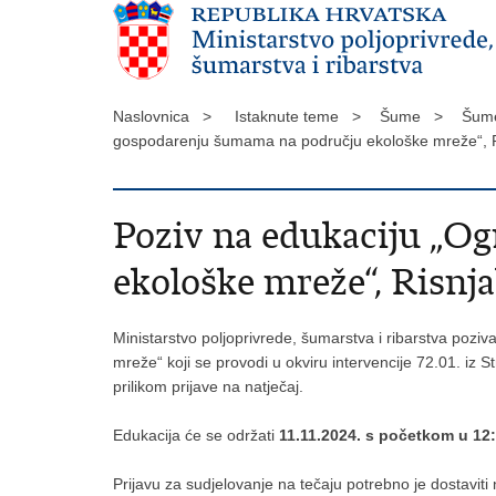
Naslovnica >
Istaknute teme >
Šume >
Šume
gospodarenju šumama na području ekološke mreže“, 
Poziv na edukaciju „O
ekološke mreže“, Risnj
Ministarstvo poljoprivrede, šumarstva i ribarstva po
mreže“ koji se provodi u okviru intervencije 72.01. iz 
prilikom prijave na natječaj.
Edukacija će se održati
11.11.2024. s početkom u 12:
Prijavu za sudjelovanje na tečaju potrebno je dostaviti