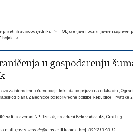
 privatnih šumoposjednika >
Objave (javni pozivi, javne rasprave,
Risnjak >
graničenja u gospodarenju šu
ak
ziva sve zainteresirane šumoposjednike da se prijave na edukaciju „Og
Strateškog plana Zajedničke poljoprivredne politike Republike Hrvatske 
00 sati
, u dvorani NP Risnjak, na adresi Bela vodica 48, Crni Lug.
 na mail:
goran.sostaric@mps.hr
ili kontakt broj:
099/210 90 12