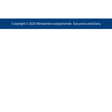
Copyright © 2026 Ministarstvo poljoprivrede. Sva prava pridržana