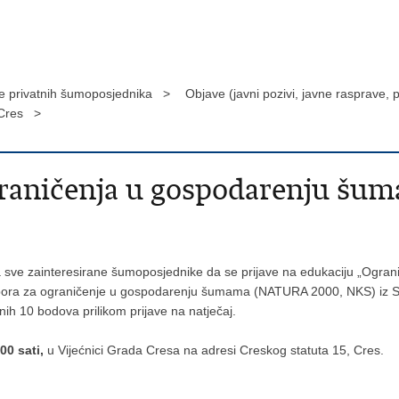
 privatnih šumoposjednika >
Objave (javni pozivi, javne rasprave,
 Cres >
graničenja u gospodarenju šu
ziva sve zainteresirane šumoposjednike da se prijave na edukaciju „Og
otpora za ograničenje u gospodarenju šumama (NATURA 2000, NKS) iz St
nih 10 bodova prilikom prijave na natječaj.
00 sati,
u Vijećnici Grada Cresa na adresi Creskog statuta 15, Cres.