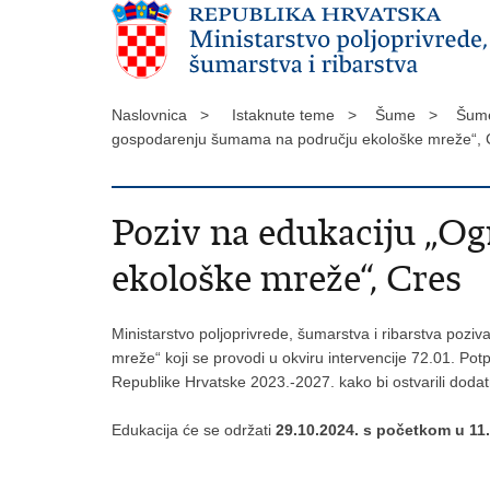
Naslovnica >
Istaknute teme >
Šume >
Šume
gospodarenju šumama na području ekološke mreže“,
Poziv na edukaciju „O
ekološke mreže“, Cres
Ministarstvo poljoprivrede, šumarstva i ribarstva po
mreže“ koji se provodi u okviru intervencije 72.01. P
Republike Hrvatske 2023.-2027. kako bi ostvarili dodat
Edukacija će se održati
29.10.2024. s početkom u 11.