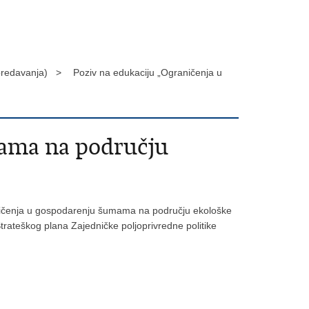
 predavanja) >
Poziv na edukaciju „Ograničenja u
mama na području
raničenja u gospodarenju šumama na području ekološke
rateškog plana Zajedničke poljoprivredne politike