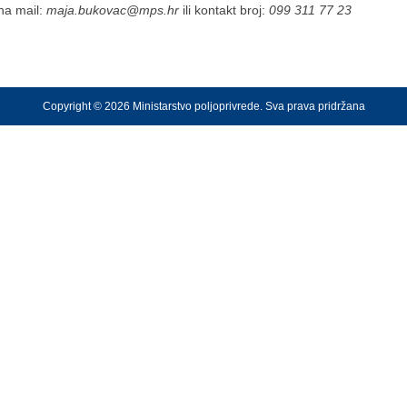
 na mail:
maja.bukovac@mps.hr
ili kontakt broj:
099 311 77 23
Copyright © 2026 Ministarstvo poljoprivrede. Sva prava pridržana