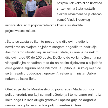
posjetio Ilok kako bi se upoznao
s razmjerima šteta nastalih
tijekom nevremena te je obećao
pomoć Vlade i resornog
ministarstva svim poljoprivrednicima kojima su stradale
poljoprivredne kulture.
„Štete su zaista velike i to posebno u dijelovima gdje je
nevrijeme sa svojom najjačom snagom pogodilo to područje.
Još moramo utvrditi koji su razmjeri štete, ali ona je na nekim
dijelovima od 80 do 100 posto. Došlo je do velikih oštećenja na
višegodišnjim nasadima tako da na nekim dijelovima u slijedeće
dvije godine sigurno neće biti roda, a upitno je i u kojoj mjeri će
se ti nasadi u budućnosti oporaviti“, rekao je ministar Dabro
nakon obilaska Iloka.
Obećao je da će Ministarstvo poljoprivrede i Vlada pomoći
poljoprivrednicima koji su imali oštećenja i to ne samo onima iz
Iloka nego i iz svih drugih gradova i općina gdje se dogodilo
nevrijeme i gdje su stradale poljoprivredne kulture.