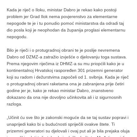
Kada je riječ o Iloku, ministar Dabro je rekao kako postoji
problem jer Grad Ilok nema povjerenstvo za elementarne
nepogode te je i tu ponudio pomoć ministarstva da odradi taj
dio posla koji je neophodan da županija proglasi elementarnu
nepogodu.
Bilo je riječi i o protugradnoj obrani te je poslije nevremena
Dabro od DZMZ-a zatražio izvješće o djelovanju toga sustava.
Prema njegovim riječima iz DHMZ-a su mu priopćili kako je u
kontinentalnoj Hrvatskoj raspoređen 301 prizemni generator
koji su radom i dežurstvima započeli od 1. svibnja. Kada je riječ
o protugradnoj obrani raketama ona je zabranjena prije četiri
godine jer je, kako je rekao ministar Dabro, znanstveno
dokazano da ona nije dovoljno učinkovita ali i iz sigurnosnih
razloga.
„Učinit ću sve što je zakonski moguće da se taj sustav popravi i
unaprijedi kako bi u budućnosti spriječili ovakve štete. Ti
prizemni generatori su djelovali i ovaj put ali je bila prejaka oluja