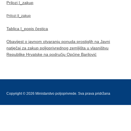
Prilozi I_zakup
Prilozi II_zakup
Tablica I_popis čestica
Obavijest o javnom otvaranju ponuda prostiglih na Javni
natječaj za zakup poljoprivrednog zemljišta u vlasništvu
Republike Hrvatske na području Općine Barilović
Copyright © 2026 Ministarstvo poljoprivrede. Sva prava pridržana