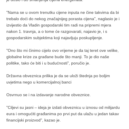
"Nama se u ovom trenutku cijene inputa ne čine takvima da bi
trebalo doći do nekog značajnijeg porasta cijena", naglasio je i
izvijestio da Vladin gospodarski tim radi na pripremi mjera
nakon 1. travnja, a o tome će razgovarati, najavio je, i s
gospodarskim subjektima koji najavljuju poskupljenje.
"Ono što mi činimo cijelo ovo vrijeme je da taj teret ove velike,
globalne krize za građane bude što manji. To je dio naše
politike, tako će biti i u budućnosti", poručio je.
Državna obveznica prilika je da se uloži štednja po boljim
uvjetima nego u komercijalnoj banci
Osvrnuo se i na izdavanje narodne obveznice.
"Ciljevi su jasni – ideja je izdati obveznicu u iznosu od milijardu
eura i omogućiti građanima po prvi put da ulažu u jedan takav
financijski proizvod", kazao je.