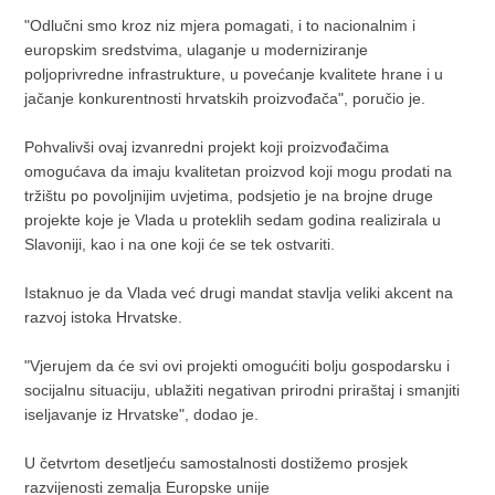
"Odlučni smo kroz niz mjera pomagati, i to nacionalnim i
europskim sredstvima, ulaganje u moderniziranje
poljoprivredne infrastrukture, u povećanje kvalitete hrane i u
jačanje konkurentnosti hrvatskih proizvođača", poručio je.
Pohvalivši ovaj izvanredni projekt koji proizvođačima
omogućava da imaju kvalitetan proizvod koji mogu prodati na
tržištu po povoljnijim uvjetima, podsjetio je na brojne druge
projekte koje je Vlada u proteklih sedam godina realizirala u
Slavoniji, kao i na one koji će se tek ostvariti.
Istaknuo je da Vlada već drugi mandat stavlja veliki akcent na
razvoj istoka Hrvatske.
"Vjerujem da će svi ovi projekti omogućiti bolju gospodarsku i
socijalnu situaciju, ublažiti negativan prirodni priraštaj i smanjiti
iseljavanje iz Hrvatske", dodao je.
U četvrtom desetljeću samostalnosti dostižemo prosjek
razvijenosti zemalja Europske unije