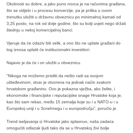
Okolnosti su dobre, a jako puno novca je na računima građana,
što se vidjelo i u procesu konverzije, pa je prilika u ovom
trenutku uložiti u državnu obveznicu po minimalnoj kamati od
3,25 posto, na rok od dvije godine, što su bolji uvjeti nego držati
štednju u nekoj komercijalnoj banci.
Vjeruje da će odaziv biti velik, a ono što ne uplate građani do
tog iznosa uplatit će institucionalni investitori.
Najavio je da će i on uložiti u obveznicu.
"Nikoga ne možemo prisiliti da nešto radi sa svojom
ušteđevinom, stvar je otvorena na jednak način svakom
hrvatskom građaninu. Ovo je pokazna vježba, ako želite, i
ekonomske i financijske i reputacijske snage Hrvatske koja je,
kao što sam rekao, među 15 zemalja koje su i u NATO-u i u
Europskoj uniji i u Scnehnegu i u europodručju", poručio je.
Trend iseljavanja iz Hrvatske jako splasnuo, naša zadaća
omogućiti odlazak ljudi tako da se u Hrvatskoj živi bolje