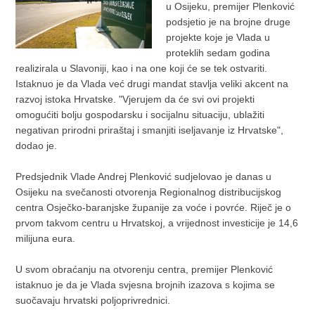
u Osijeku, premijer Plenković
podsjetio je na brojne druge
projekte koje je Vlada u
proteklih sedam godina
realizirala u Slavoniji, kao i na one koji će se tek ostvariti.
Istaknuo je da Vlada već drugi mandat stavlja veliki akcent na
razvoj istoka Hrvatske. "Vjerujem da će svi ovi projekti
omogućiti bolju gospodarsku i socijalnu situaciju, ublažiti
negativan prirodni priraštaj i smanjiti iseljavanje iz Hrvatske",
dodao je.
Predsjednik Vlade Andrej Plenković sudjelovao je danas u
Osijeku na svečanosti otvorenja Regionalnog distribucijskog
centra Osječko-baranjske županije za voće i povrće. Riječ je o
prvom takvom centru u Hrvatskoj, a vrijednost investicije je 14,6
milijuna eura.
U svom obraćanju na otvorenju centra, premijer Plenković
istaknuo je da je Vlada svjesna brojnih izazova s kojima se
suočavaju hrvatski poljoprivrednici.