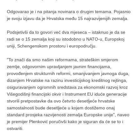
Odgovarao je i na pitanja novinara o drugim temama. Pojasnio
je svoju izjavu da je Hrvatska među 15 najrazvijenijih zemalja.
Podsjetivši da to govori već dva mjeseca – istaknuo je da se
radi se o 15 zemalja koji su istodobno u NATO-u, Europskoj
uniji, Schengenskom prostoru i europodručju.
"To znači da smo našim reformama, strateškim smjerom
zemlje, odgovornim upravljanjem javnim financijama,
provođenjem strukturnih reformi, smanjivanjem javnoga duga,
dizanjem Hrvatske na razinu investicijskog kreditnog rejtinga,
osiguravanjem ogromnih sredstava za ekonomski razvoj kroz
Višegodišnji financijski okvir i Instrument EU iduće generacije
stvorili pretpostavke da ovo četvrto desetljeće hrvatske
samostalnosti bude desetljeće u kojem dostižemo onaj
standard prosjeka razvijenosti zemalja Europske unije", naveo
je premijer Plenković poručivši kako je siguran da će se to i
ostvariti.