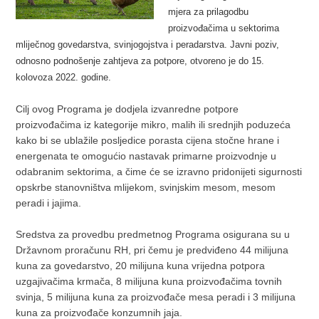
mjera za prilagodbu
proizvođačima u sektorima
mliječnog govedarstva, svinjogojstva i peradarstva. Javni poziv,
odnosno podnošenje zahtjeva za potpore, otvoreno je do 15.
kolovoza 2022. godine.
Cilj ovog Programa je dodjela izvanredne potpore
proizvođačima iz kategorije mikro, malih ili srednjih poduzeća
kako bi se ublažile posljedice porasta cijena stočne hrane i
energenata te omogućio nastavak primarne proizvodnje u
odabranim sektorima, a čime će se izravno pridonijeti sigurnosti
opskrbe stanovništva mlijekom, svinjskim mesom, mesom
peradi i jajima.
Sredstva za provedbu predmetnog Programa osigurana su u
Državnom proračunu RH, pri čemu je predviđeno 44 milijuna
kuna za govedarstvo, 20 milijuna kuna vrijedna potpora
uzgajivačima krmača, 8 milijuna kuna proizvođačima tovnih
svinja, 5 milijuna kuna za proizvođače mesa peradi i 3 milijuna
kuna za proizvođače konzumnih jaja.