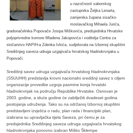
u nazočnosti saborskog
zastupnika Željka Lenarta,
zamjenika župana sisačko-
moslavačkog Mihaela Jurića,
gradonačelnika Popovače Josipa Miškovića, predsjednika Hrvatske
poljoprivredne komore Mladena Jakopovića i voditelja Centra za
stočarstvo HAPIH-a Zdenka Ivkića, sudjelovala na Izbornoj skupštini
Središnjeg saveza udruga uzgajivača hrvatskog hladnokrvnjaka u
Popovači.
Središnji savez udruga uzgajivača hrvatskog hladnokrvnjaka
(SSUUHH) predstavlja krovni nacionalni središnji savez s ciljem
organizacije provedbe uzgoja pasmine konja hrvatski
hladnokrvnjak na području Republike Hrvatske. Osnovan je
2003. godine, a iduće godine će zabilježiti dvadeset godina
postojanja udruženja. Tako su na održanoj Izbornoj skupštini
predstavljeni izvješća o radu, plan rada i financijski plan,
izabrana su upravljačka tijela Saveza, pri čemu je za
predsjednika Središnjeg saveza udruga uzgajivača hrvatskog
hladnokrvnjaka ponovno izabran Miško Šklempe.