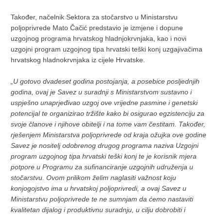
Također, načelnik Sektora za stočarstvo u Ministarstvu
poljoprivrede Mato Čačić predstavio je izmjene i dopune
uzgojnog programa hrvatskog hladnjokrvnjaka, kao i novi
uzgojni program uzgojnog tipa hrvatski teški konj uzgajivačima
hrvatskog hladnokrvnjaka iz cijele Hrvatske.
„U gotovo dvadeset godina postojanja, a posebice posljednjih
godina, ovaj je Savez u suradnji s Ministarstvom sustavno i
uspješno unaprjeđivao uzgoj ove vrijedne pasmine i genetski
potencijal te organizirao tržište kako bi osigurao egzistenciju za
svoje članove i njihove obitelji i na tome vam čestitam. Također,
rješenjem Ministarstva poljoprivrede od kraja ožujka ove godine
Savez je nositelj odobrenog drugog programa naziva Uzgojni
program uzgojnog tipa hrvatski teški konj te je korisnik mjera
potpore u Programu za sufinanciranje uzgojnih udruženja u
stočarstvu. Ovom prilikom želim naglasiti važnost koju
konjogojstvo ima u hrvatskoj poljoprivredi, a ovaj Savez u
Ministarstvu poljoprivrede te ne sumnjam da ćemo nastaviti
kvalitetan dijalog i produktivnu suradnju, u cilju dobrobiti i