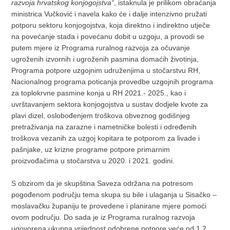
razvoja hrvatskog konjogojstva“
, istaknula je prilikom obraćanja
ministrica Vučković i navela kako će i dalje intenzivno pružati
potporu sektoru konjogojstva, koja direktno i indirektno utječe
na povećanje stada i povećanu dobit u uzgoju, a provodi se
putem mjere iz Programa ruralnog razvoja za očuvanje
ugroženih izvornih i ugroženih pasmina domaćih životinja,
Programa potpore uzgojnim udruženjima u stočarstvu RH,
Nacionalnog programa poticanja provedbe uzgojnih programa
za toplokrvne pasmine konja u RH 2021.- 2025., kao i
uvrštavanjem sektora konjogojstva u sustav dodjele kvote za
plavi dizel, oslobođenjem troškova obveznog godišnjeg
pretraživanja na zarazne i nametničke bolesti i određenih
troškova vezanih za uzgoj kopitara te potporom za livade i
pašnjake, uz krizne programe potpore primarnim
proizvođačima u stočarstva u 2020. i 2021. godini.
S obzirom da je skupština Saveza održana na potresom
pogođenom području tema skupa su bile i ulaganja u Sisačko –
moslavačku županiju te provedene i planirane mjere pomoći
ovom području. Do sada je iz Programa ruralnog razvoja
ugovorena ukupna vrijednost odobrene potpore veće od 1,2