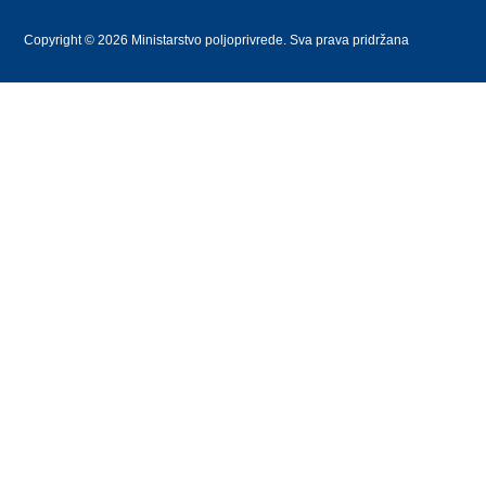
Copyright © 2026 Ministarstvo poljoprivrede. Sva prava pridržana