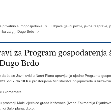
 privatnih šumoposjednika >
Objave (javni pozivi, javne rasprave,
ika za g.j. Dugo Brdo >
pravi za Program gospodarenj
. Dugo Brdo
e da će se Javni uvid u Nacrt Plana upravljanja ujedno Programa go
021. od 7 do 10 h
u prostorijama Ministarstva poljoprivrede u Križevc
e i komentare.
u prostoriji Male vijećnice grada Križevaca (Ivana Zakmardija Dijankov
nici Salix plana, d.o.o.