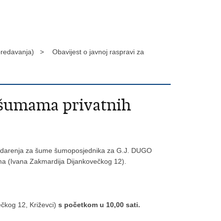
 predavanja) >
Obavijest o javnoj raspravi za
a šumama privatnih
spodarenja za šume šumoposjednika za G.J. DUGO
ima (Ivana Zakmardija Dijankovečkog 12).
ečkog 12, Križevci)
s početkom u 10,00 sati.