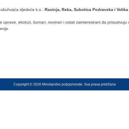
buhvaća sljedeće k.o.:
Rasinja, Reka, Subotica Podravska i Velik
 uprave, ekolozi, šumari, novinari i ostali zainteresirani da prisustvuju
enja.
Copyright © 2026 Ministarstvo poljoprivrede. Sva prava pridržana