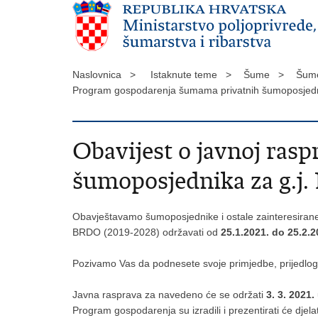
Naslovnica >
Istaknute teme >
Šume >
Šume
Program gospodarenja šumama privatnih šumoposjedn
Obavijest o javnoj ras
šumoposjednika za g.j
Obavještavamo šumoposjednike i ostale zainteresiran
BRDO (2019-2028) održavati od
25.1.2021. do 25.2.2
Pozivamo Vas da podnesete svoje primjedbe, prijedlog
Javna rasprava za navedeno će se održati
3. 3. 2021.
Program gospodarenja su izradili i prezentirati će djelat