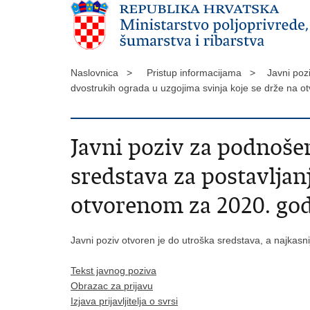
Naslovnica >
Pristup informacijama >
Javni pozi
dvostrukih ograda u uzgojima svinja koje se drže na
Javni poziv za podnošen
sredstava za postavljan
otvorenom za 2020. go
Javni poziv otvoren je do utroška sredstava, a najkasn
Tekst javnog poziva
Obrazac za prijavu
Izjava prijavljitelja o svrsi