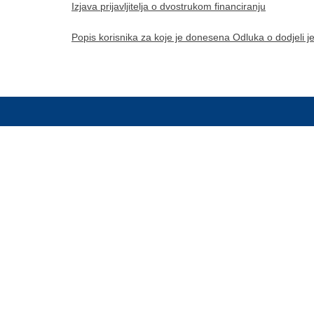
Izjava prijavljitelja o dvostrukom financiranju
Popis korisnika za koje je donesena Odluka o dodjeli j