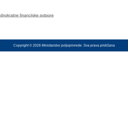
ednokratne financijske potpore
Copyright © 2026 Ministarstvo poljoprivrede. Sva prava pridržana