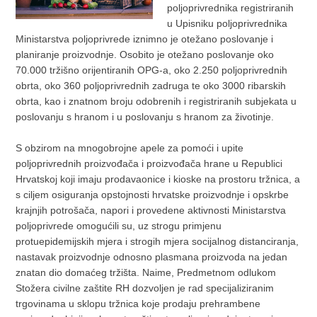
poljoprivrednika registriranih
u Upisniku poljoprivrednika
Ministarstva poljoprivrede iznimno je otežano poslovanje i
planiranje proizvodnje. Osobito je otežano poslovanje oko
70.000 tržišno orijentiranih OPG-a, oko 2.250 poljoprivrednih
obrta, oko 360 poljoprivrednih zadruga te oko 3000 ribarskih
obrta, kao i znatnom broju odobrenih i registriranih subjekata u
poslovanju s hranom i u poslovanju s hranom za životinje.
S obzirom na mnogobrojne apele za pomoći i upite
poljoprivrednih proizvođača i proizvođača hrane u Republici
Hrvatskoj koji imaju prodavaonice i kioske na prostoru tržnica, a
s ciljem osiguranja opstojnosti hrvatske proizvodnje i opskrbe
krajnjih potrošača, napori i provedene aktivnosti Ministarstva
poljoprivrede omogućili su, uz strogu primjenu
protuepidemijskih mjera i strogih mjera socijalnog distanciranja,
nastavak proizvodnje odnosno plasmana proizvoda na jedan
znatan dio domaćeg tržišta. Naime, Predmetnom odlukom
Stožera civilne zaštite RH dozvoljen je rad specijaliziranim
trgovinama u sklopu tržnica koje prodaju prehrambene