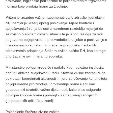
proizvode, higijenske potrepštine te poljoprivrednim trgovinama
i onima koje prodaju hranu za životinje.
Pritom je izuzetno važno napomenuti da je zdravlje ljudi glavni
cilj i nemjerljiv kriterij općeg poslovanja. Mjere kontrole i
sprječavanja širenja bolesti u narednom razdoblju mijenjat će
se ovisno o epidemiološkoj situaciji te je iz tog razloga za sve
odgovorne poljoprivredne proizvođače i subjekte u poslovanju s
hranom nužno konstantno praćenje preporuka i redovitih
zdravstvenih priopćenja Stožera civilne zaštite RH, kao i strogo
pridržavanje svih mjera i preporuka.
Ministarstvo poljoprivrede će i nadalje kao nadležna institucija
brinuti i aktivno sudjelovati u radu Stožera civilne zaštite RH te
pokretati i koordinirati aktivnosti i mjere za očuvanje kontinuiteta
poljoprivredne proizvodnje i proizvodnje hrane u RH kao
gospodarski strateški važne djelatnosti, kako bi se osigurale
dovoljne količine hrane i pomoglo u smanjivanju socijalnih i
gospodarskih teškoća u zemlji.
Pojašnjenje Stožera civilne zaštite