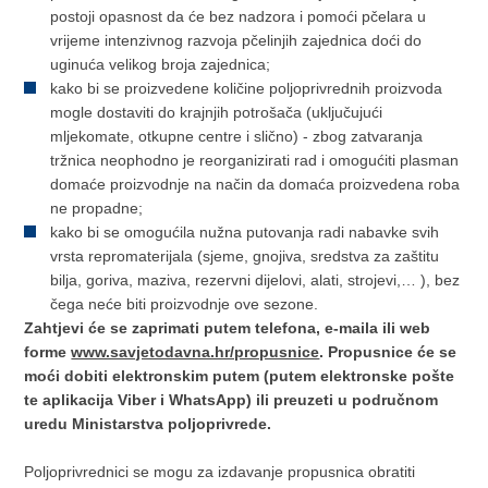
postoji opasnost da će bez nadzora i pomoći pčelara u
vrijeme intenzivnog razvoja pčelinjih zajednica doći do
uginuća velikog broja zajednica;
kako bi se proizvedene količine poljoprivrednih proizvoda
mogle dostaviti do krajnjih potrošača (uključujući
mljekomate, otkupne centre i slično) - zbog zatvaranja
tržnica neophodno je reorganizirati rad i omogućiti plasman
domaće proizvodnje na način da domaća proizvedena roba
ne propadne;
kako bi se omogućila nužna putovanja radi nabavke svih
vrsta repromaterijala (sjeme, gnojiva, sredstva za zaštitu
bilja, goriva, maziva, rezervni dijelovi, alati, strojevi,… ), bez
čega neće biti proizvodnje ove sezone.
Zahtjevi će se zaprimati putem telefona, e-maila ili web
forme
www.savjetodavna.hr/propusnice
. Propusnice će se
moći dobiti elektronskim putem (putem elektronske pošte
te aplikacija Viber i WhatsApp) ili preuzeti u područnom
uredu Ministarstva poljoprivrede.
Poljoprivrednici se mogu za izdavanje propusnica obratiti