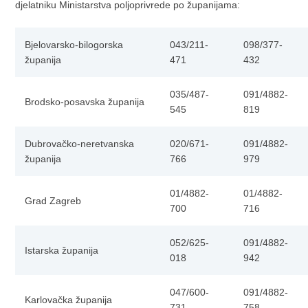
djelatniku Ministarstva poljoprivrede po županijama:
Bjelovarsko-bilogorska
043/211-
098/377-
županija
471
432
035/487-
091/4882-
Brodsko-posavska županija
545
819
Dubrovačko-neretvanska
020/671-
091/4882-
županija
766
979
01/4882-
01/4882-
Grad Zagreb
700
716
052/625-
091/4882-
Istarska županija
018
942
047/600-
091/4882-
Karlovačka županija
731
758