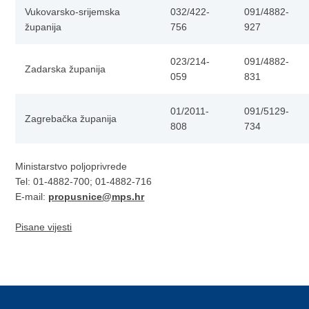
Vukovarsko-srijemska
032/422-
091/4882-
županija
756
927
023/214-
091/4882-
Zadarska županija
059
831
01/2011-
091/5129-
Zagrebačka županija
808
734
Ministarstvo poljoprivrede
Tel: 01-4882-700; 01-4882-716
E-mail:
propusnice@mps.hr
Pisane vijesti