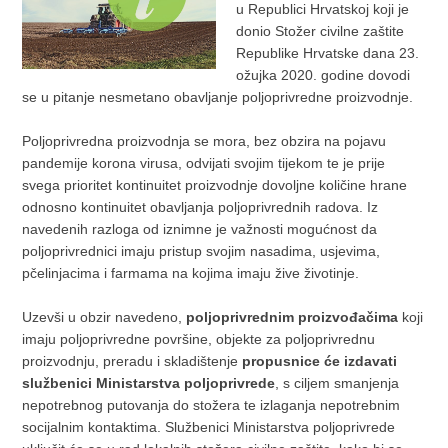
u Republici Hrvatskoj koji je
donio Stožer civilne zaštite
Republike Hrvatske dana 23.
ožujka 2020. godine dovodi
se u pitanje nesmetano obavljanje poljoprivredne proizvodnje.
Poljoprivredna proizvodnja se mora, bez obzira na pojavu
pandemije korona virusa, odvijati svojim tijekom te je prije
svega prioritet kontinuitet proizvodnje dovoljne količine hrane
odnosno kontinuitet obavljanja poljoprivrednih radova. Iz
navedenih razloga od iznimne je važnosti mogućnost da
poljoprivrednici imaju pristup svojim nasadima, usjevima,
pčelinjacima i farmama na kojima imaju žive životinje.
Uzevši u obzir navedeno,
poljoprivrednim proizvođačima
koji
imaju poljoprivredne površine, objekte za poljoprivrednu
proizvodnju, preradu i skladištenje
propusnice će izdavati
službenici Ministarstva poljoprivrede
, s ciljem smanjenja
nepotrebnog putovanja do stožera te izlaganja nepotrebnim
socijalnim kontaktima. Službenici Ministarstva poljoprivrede