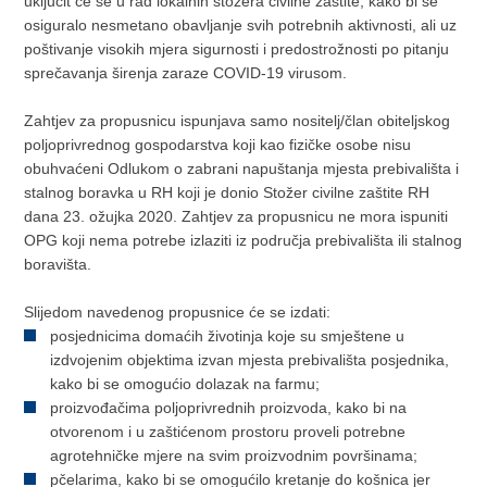
uključit će se u rad lokalnih stožera civilne zaštite, kako bi se
osiguralo nesmetano obavljanje svih potrebnih aktivnosti, ali uz
poštivanje visokih mjera sigurnosti i predostrožnosti po pitanju
sprečavanja širenja zaraze COVID-19 virusom.
Zahtjev za propusnicu ispunjava samo nositelj/član obiteljskog
poljoprivrednog gospodarstva koji kao fizičke osobe nisu
obuhvaćeni Odlukom o zabrani napuštanja mjesta prebivališta i
stalnog boravka u RH koji je donio Stožer civilne zaštite RH
dana 23. ožujka 2020. Zahtjev za propusnicu ne mora ispuniti
OPG koji nema potrebe izlaziti iz područja prebivališta ili stalnog
boravišta.
Slijedom navedenog propusnice će se izdati:
posjednicima domaćih životinja koje su smještene u
izdvojenim objektima izvan mjesta prebivališta posjednika,
kako bi se omogućio dolazak na farmu;
proizvođačima poljoprivrednih proizvoda, kako bi na
otvorenom i u zaštićenom prostoru proveli potrebne
agrotehničke mjere na svim proizvodnim površinama;
pčelarima, kako bi se omogućilo kretanje do košnica jer