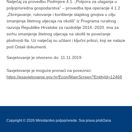
Natječaj za provedbu Podmjere 4.1. „Potpora za ulaganja u
poljoprivredna gospodarstva“ – provedba tipa operacije 4.1.2
„Zbrinjavanje, rukovanje i korištenje stajskog gnojiva u cilju
smanjenja štetnog utjecaja na okoliš“ iz Programa ruralnog
razvoja Republike Hrvatske za razdoblje 2014.-2020. ima za
svrhu smanjenje štetnog utjecaja na okoliš te povećanje
plodnosti tla. Uz natječaj su učitani i ključni prilozi, koji se nalaze
pod Ostali dokumenti.
Savjetovanje je otvoreno do: 11.11.2019.
Savjetovanje je moguće pronaći na poveznici:
https://esavjetovanja.gov.hr/Econ/MainScreen?EntityId=12468
Copyright © 2026 Ministarstvo poljoprivrede. Sva prava pridržana