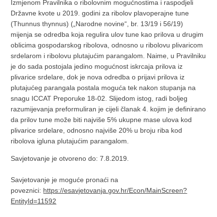
Izmjenom Pravilnika o ribolovnim mogućnostima i raspodjeli
Državne kvote u 2019. godini za ribolov plavoperajne tune
(Thunnus thynnus) („Narodne novine“, br. 13/19 i 56/19)
mijenja se odredba koja regulira ulov tune kao prilova u drugim
oblicima gospodarskog ribolova, odnosno u ribolovu plivaricom
srdelarom i ribolovu plutajućim parangalom. Naime, u Pravilniku
je do sada postojala jedino mogućnost iskrcaja prilova iz
plivarice srdelare, dok je nova odredba o prijavi prilova iz
plutajućeg parangala postala moguća tek nakon stupanja na
snagu ICCAT Preporuke 18-02. Slijedom istog, radi boljeg
razumijevanja preformuliran je cijeli članak 4. kojim je definirano
da prilov tune može biti najviše 5% ukupne mase ulova kod
plivarice srdelare, odnosno najviše 20% u broju riba kod
ribolova igluna plutajućim parangalom.
Savjetovanje je otvoreno do: 7.8.2019.
Savjetovanje je moguće pronaći na
poveznici:
https://esavjetovanja.gov.hr/Econ/MainScreen?
EntityId=11592