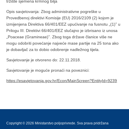
tržište sjemena krmnog bilja
Opis savjetovanja: Zbog administrativne pogreške u
Provedbenoj direktivi Komisije (EU) 2016/2109 (2) kojom je
izmijenjena Direktiva 66/401/EEZ upućivanje na fusnotu „(1)” u
Prilogu III. Direktivi 66/401/EEZ slučajno je izbrisano iz unosa
„Poaceae (Gramineae)”. Zbog toga države članice više ne
mogu odobriti povećanje najveće mase partije na 25 tona ako
je dobavljač za to dobio odobrenje nadležnog tijela.
Savjetovanje je otvoreno do: 22.11.2018.
Savjetovanje je moguće pronaći na poveznici:
https://esavjetovanja.gov.hr/Econ/MainScreen?EntityId=9239
Copyright © 2026 Ministarstvo poljoprivrede. Sva prava pridržana