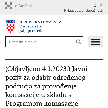
Preskoči
A
A
na
Prilagodba pristupačnosti
glavni
sadržaj
(Objavljeno 4.1.2023.) Javni
poziv za odabir određenog
područja za provođenje
komasacije u skladu s
Programom komasacije