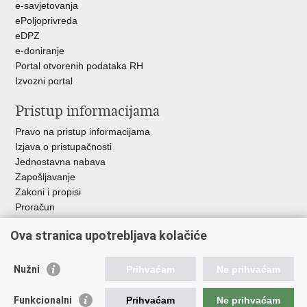
e-savjetovanja
ePoljoprivreda
eDPZ
e-doniranje
Portal otvorenih podataka RH
Izvozni portal
Pristup informacijama
Pravo na pristup informacijama
Izjava o pristupačnosti
Jednostavna nabava
Zapošljavanje
Zakoni i propisi
Proračun
Javni natječaji za zakup poljoprivrednog zemljišta u vlasništvu
Ova stranica upotrebljava kolačiće
RH
Važne poveznice
Nužni
Prihvaćam
Ne prihvaćam
Vlada RH
Funkcionalni
Prihvaćam
Ne prihvaćam
Hrvatska agencija za poljoprivredu i hranu