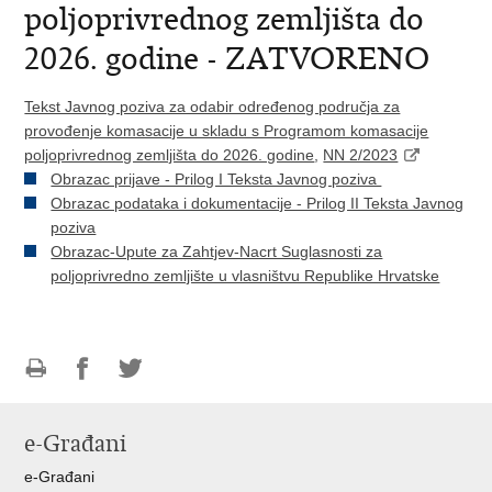
poljoprivrednog zemljišta do
2026. godine - ZATVORENO
Tekst Javnog poziva za odabir određenog područja za
provođenje komasacije u skladu s Programom komasacije
poljoprivrednog zemljišta do 2026. godine
,
NN 2/2023
Obrazac prijave - Prilog I Teksta Javnog poziva
Obrazac podataka i dokumentacije - Prilog II Teksta Javnog
poziva
Obrazac-Upute za Zahtjev-Nacrt Suglasnosti za
poljoprivredno zemljište u vlasništvu Republike Hrvatske
Ispiši
Podijeli
Podijeli
stranicu
na
na
e-Građani
Facebooku
Twitteru
e-Građani