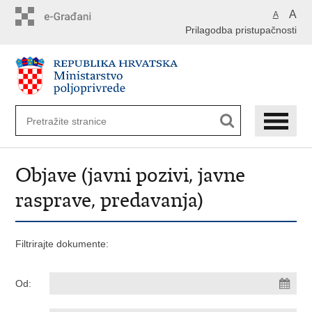
Preskoči
A
A
na
Prilagodba pristupačnosti
glavni
sadržaj
Objave (javni pozivi, javne
rasprave, predavanja)
Filtrirajte dokumente:
Od: