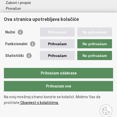
Zakoni i propisi
Proračun
Javni natječaji za zakup poljoprivrednog zemljišta u vlasništvu
Ova stranica upotrebljava kolačiće
RH
Važne poveznice
Nužni
Prihvaćam
Ne prihvaćam
Vlada RH
Funkcionalni
Prihvaćam
Ne prihvaćam
Hrvatska agencija za poljoprivredu i hranu
Agencija za plaćanja u poljoprivredi, ribarstvu i ruralnom
Statistički
Prihvaćam
Ne prihvaćam
razvoju
Državna ergela Đakovo i Lipik
Hrvatske šume
Prihvaćam odabrane
Pučka pravobraniteljica
Prihvaćam sve
Povratak na vrh
Na ovoj mrežnoj stranci koriste se kolačići. Molimo Vas da
Copyright © 2026 Ministarstvo poljoprivrede, šumarstva i ribarstva.
Uvjeti
pročitate
Obavijest o kolačićima.
korištenja
.