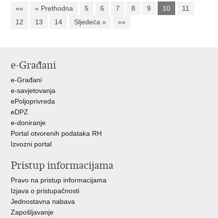
««
« Prethodna
5
6
7
8
9
10
11
12
13
14
Sljedeća »
»»
e-Građani
e-Građani
e-savjetovanja
ePoljoprivreda
eDPZ
e-doniranje
Portal otvorenih podataka RH
Izvozni portal
Pristup informacijama
Pravo na pristup informacijama
Izjava o pristupačnosti
Jednostavna nabava
Zapošljavanje