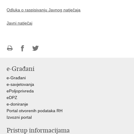
Odluka o raspisivanju Javnog natječaja
Javni natječaj
Ispiši
Podijeli
Podijeli
stranicu
na
na
e-Građani
Facebooku
Twitteru
e-Građani
e-savjetovanja
ePoljoprivreda
eDPZ
e-doniranje
Portal otvorenih podataka RH
Izvozni portal
Pristup informacijama