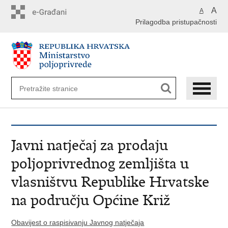
Preskoči
A
A
na
Prilagodba pristupačnosti
glavni
sadržaj
Javni natječaj za prodaju
poljoprivrednog zemljišta u
vlasništvu Republike Hrvatske
na području Općine Križ
Obavijest o raspisivanju Javnog natječaja