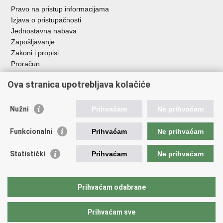
Pravo na pristup informacijama
Izjava o pristupačnosti
Jednostavna nabava
Zapošljavanje
Zakoni i propisi
Proračun
Javni natječaji za zakup poljoprivrednog zemljišta u vlasništvu
Ova stranica upotrebljava kolačiće
RH
Važne poveznice
Nužni
Prihvaćam
Ne prihvaćam
Vlada RH
Funkcionalni
Prihvaćam
Ne prihvaćam
Hrvatska agencija za poljoprivredu i hranu
Agencija za plaćanja u poljoprivredi, ribarstvu i ruralnom
Statistički
Prihvaćam
Ne prihvaćam
razvoju
Državna ergela Đakovo i Lipik
Hrvatske šume
Prihvaćam odabrane
Pučka pravobraniteljica
Prihvaćam sve