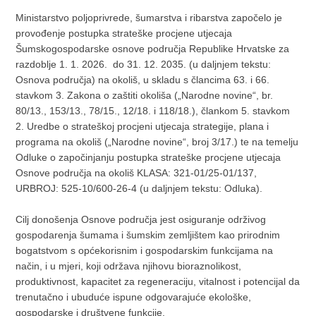
Ministarstvo poljoprivrede, šumarstva i ribarstva započelo je
provođenje postupka strateške procjene utjecaja
Šumskogospodarske osnove područja Republike Hrvatske za
razdoblje 1. 1. 2026. do 31. 12. 2035. (u daljnjem tekstu:
Osnova područja) na okoliš, u skladu s člancima 63. i 66.
stavkom 3. Zakona o zaštiti okoliša („Narodne novine“, br.
80/13., 153/13., 78/15., 12/18. i 118/18.), člankom 5. stavkom
2. Uredbe o strateškoj procjeni utjecaja strategije, plana i
programa na okoliš („Narodne novine“, broj 3/17.) te na temelju
Odluke o započinjanju postupka strateške procjene utjecaja
Osnove područja na okoliš KLASA: 321-01/25-01/137,
URBROJ: 525-10/600-26-4 (u daljnjem tekstu: Odluka).
Cilj donošenja Osnove područja jest osiguranje održivog
gospodarenja šumama i šumskim zemljištem kao prirodnim
bogatstvom s općekorisnim i gospodarskim funkcijama na
način, i u mjeri, koji održava njihovu bioraznolikost,
produktivnost, kapacitet za regeneraciju, vitalnost i potencijal da
trenutačno i ubuduće ispune odgovarajuće ekološke,
gospodarske i društvene funkcije.