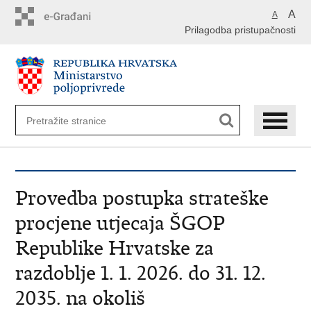
Preskoči
A
A
na
Prilagodba pristupačnosti
glavni
sadržaj
Provedba postupka strateške
procjene utjecaja ŠGOP
Republike Hrvatske za
razdoblje 1. 1. 2026. do 31. 12.
2035. na okoliš