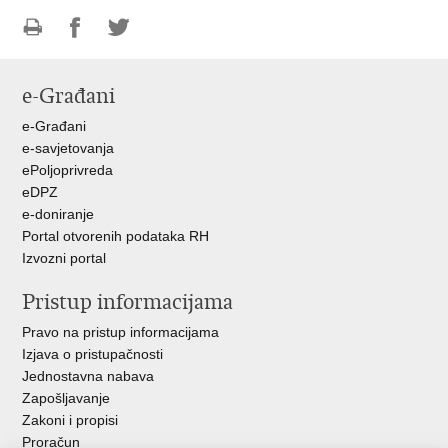
Ispiši
Podijeli
Podijeli
stranicu
na
na
e-Građani
Facebooku
Twitteru
e-Građani
e-savjetovanja
ePoljoprivreda
eDPZ
e-doniranje
Portal otvorenih podataka RH
Izvozni portal
Pristup informacijama
Pravo na pristup informacijama
Izjava o pristupačnosti
Jednostavna nabava
Zapošljavanje
Zakoni i propisi
Proračun