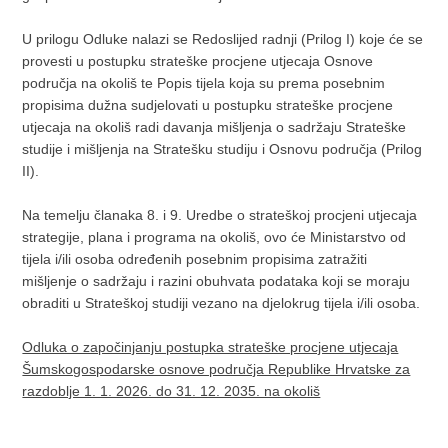
U prilogu Odluke nalazi se Redoslijed radnji (Prilog I) koje će se
provesti u postupku strateške procjene utjecaja Osnove
područja na okoliš te Popis tijela koja su prema posebnim
propisima dužna sudjelovati u postupku strateške procjene
utjecaja na okoliš radi davanja mišljenja o sadržaju Strateške
studije i mišljenja na Stratešku studiju i Osnovu područja (Prilog
II).
Na temelju članaka 8. i 9. Uredbe o strateškoj procjeni utjecaja
strategije, plana i programa na okoliš, ovo će Ministarstvo od
tijela i/ili osoba određenih posebnim propisima zatražiti
mišljenje o sadržaju i razini obuhvata podataka koji se moraju
obraditi u Strateškoj studiji vezano na djelokrug tijela i/ili osoba.
Odluka o započinjanju postupka strateške procjene utjecaja
Šumskogospodarske osnove područja Republike Hrvatske za
razdoblje 1. 1. 2026. do 31. 12. 2035. na okoliš