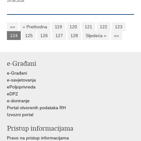
14.09.2018.
««
« Prethodna
119
120
121
122
123
124
125
126
127
128
Sljedeća »
»»
e-Građani
e-Građani
e-savjetovanja
ePoljoprivreda
eDPZ
e-doniranje
Portal otvorenih podataka RH
Izvozni portal
Pristup informacijama
Pravo na pristup informacijama