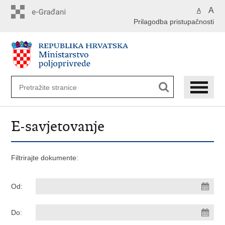
Preskoči
A
A
na
Prilagodba pristupačnosti
glavni
sadržaj
E-savjetovanje
Filtrirajte dokumente:
Od:
Do: