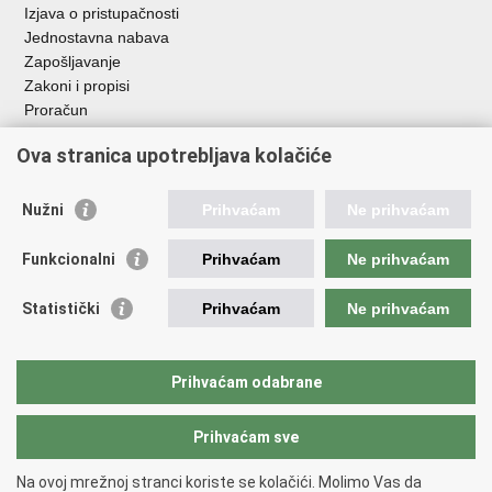
Izjava o pristupačnosti
Jednostavna nabava
Zapošljavanje
Zakoni i propisi
Proračun
Javni natječaji za zakup poljoprivrednog zemljišta u vlasništvu
Ova stranica upotrebljava kolačiće
RH
Važne poveznice
Nužni
Prihvaćam
Ne prihvaćam
Vlada RH
Funkcionalni
Prihvaćam
Ne prihvaćam
Hrvatska agencija za poljoprivredu i hranu
Agencija za plaćanja u poljoprivredi, ribarstvu i ruralnom
Statistički
Prihvaćam
Ne prihvaćam
razvoju
Državna ergela Đakovo i Lipik
Hrvatske šume
Prihvaćam odabrane
Pučka pravobraniteljica
Prihvaćam sve
Povratak na vrh
Na ovoj mrežnoj stranci koriste se kolačići. Molimo Vas da