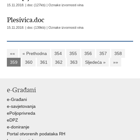
15.11.2018. | doc (127kb) |
Oznake izvornosti vina
Plesivica.doc
15.11.2018. | doc (139kb) |
Oznake izvornosti vina
««
« Prethodna
354
355
356
357
358
359
360
361
362
363
Sljedeća »
»»
e-Građani
e-Građani
e-savjetovanja
ePoljoprivreda
eDPZ
e-doniranje
Portal otvorenih podataka RH