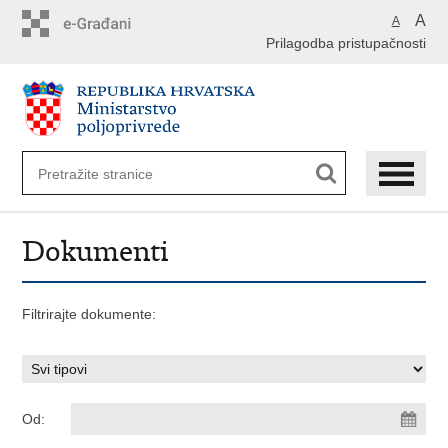
Preskoči
A
A
na
Prilagodba pristupačnosti
glavni
sadržaj
Dokumenti
Filtrirajte dokumente:
Od: