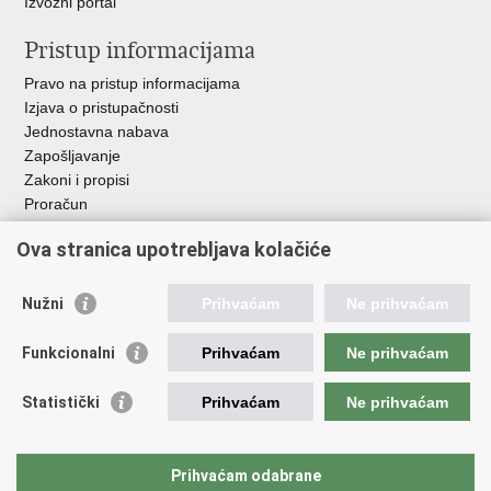
Izvozni portal
Pristup informacijama
Pravo na pristup informacijama
Izjava o pristupačnosti
Jednostavna nabava
Zapošljavanje
Zakoni i propisi
Proračun
Javni natječaji za zakup poljoprivrednog zemljišta u vlasništvu
Ova stranica upotrebljava kolačiće
RH
Važne poveznice
Nužni
Prihvaćam
Ne prihvaćam
Vlada RH
Funkcionalni
Prihvaćam
Ne prihvaćam
Hrvatska agencija za poljoprivredu i hranu
Agencija za plaćanja u poljoprivredi, ribarstvu i ruralnom
Statistički
Prihvaćam
Ne prihvaćam
razvoju
Državna ergela Đakovo i Lipik
Hrvatske šume
Prihvaćam odabrane
Pučka pravobraniteljica