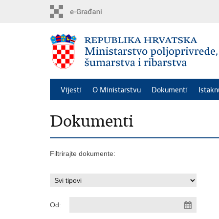
Preskoči
na
glavni
sadržaj
Vijesti
O Ministarstvu
Dokumenti
Istak
Dokumenti
Filtrirajte dokumente:
Od: