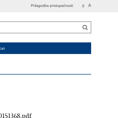
A
Prilagodba pristupačnosti
A
čun
151368.pdf