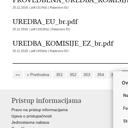
PROVEDBENA_UREDBA_KOMISIJE_
20.11.2018. | pdf (317kb) |
Ratarstvo EU
UREDBA_EU_br.pdf
20.11.2018. | pdf (1922kb) |
Ratarstvo EU
UREDBA_KOMISIJE_EZ_br.pdf
20.11.2018. | pdf (442kb) |
Ratarstvo EU
««
« Prethodna
351
352
353
354
355
3
Ov
Nu
Pristup informacijama
V
Fu
Pravo na pristup informacijama
Vl
Izjava o pristupačnosti
Hrv
St
Jednostavna nabava
Age