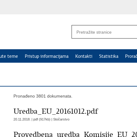
nute teme
Pristup informacijama
Kontakti
Statistika
Prora
Pronađeno 3801 dokumenata.
Uredba_EU_20161012.pdf
20.11.2018. | pdf (917kb) |
Stočarstvo
Provedbena_uredba_Komisije_EU_20